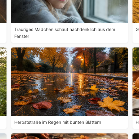
Trauriges Mädchen schaut nachdenklich aus dem
G
Fenster
Herbststraße im Regen mit bunten Blättern
H