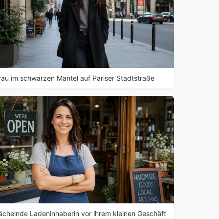
rau im schwarzen Mantel auf Pariser Stadtstraße
ächelnde Ladeninhaberin vor ihrem kleinen Geschäft