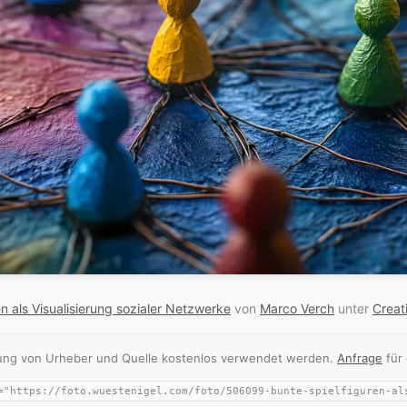
n als Visualisierung sozialer Netzwerke
von
Marco Verch
unter
Creat
nnung von Urheber und Quelle kostenlos verwendet werden.
Anfrage
für