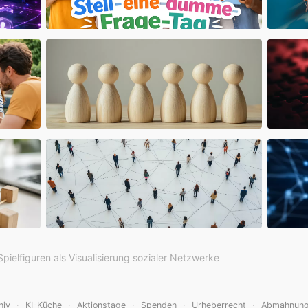
pielfiguren als Visualisierung sozialer Netzwerke
·
·
·
·
·
hiv
KI-Küche
Aktionstage
Spenden
Urheberrecht
Abmahnun