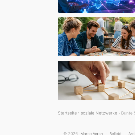
Startseite
›
soziale Netzwerke
› Bunte S
© 2026
·
·
Marco Verch
Beliebt
Arc