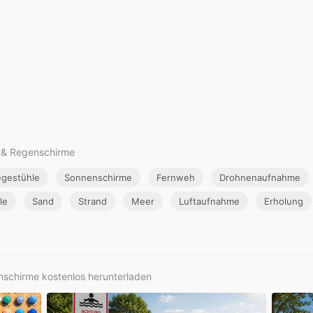
e & Regenschirme
egestühle
Sonnenschirme
Fernweh
Drohnenaufnahme
lle
Sand
Strand
Meer
Luftaufnahme
Erholung
enschirme kostenlos herunterladen