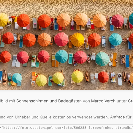
dbild mit Sonnenschirmen und Badegästen
von
Marco Verch
unter
Cr
nnung von Urheber und Quelle kostenlos verwendet werden.
Anfrage
für