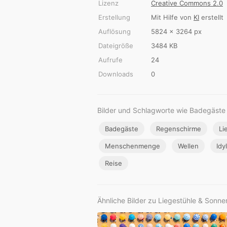
Lizenz
Creative Commons 2.0
Erstellung
Mit Hilfe von
KI
erstellt
Auflösung
5824 × 3264 px
Dateigröße
3484 KB
Aufrufe
24
Downloads
0
Bilder und Schlagworte wie Badegäst
Badegäste
Regenschirme
Li
Menschenmenge
Wellen
Idy
Reise
Ähnliche Bilder zu Liegestühle & Sonn