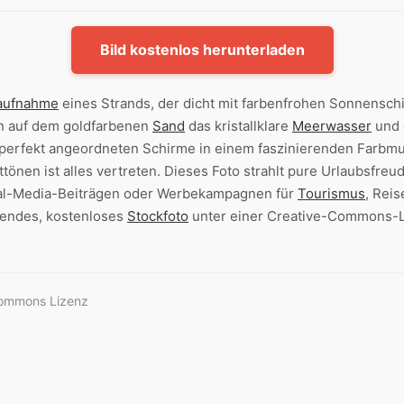
Bild kostenlos herunterladen
aufnahme
eines Strands, der dicht mit farbenfrohen Sonnenschi
n auf dem goldfarbenen
Sand
das kristallklare
Meerwasser
und 
 perfekt angeordneten Schirme in einem faszinierenden Farbmu
ottönen ist alles vertreten. Dieses Foto strahlt pure Urlaubsfre
cial-Media-Beiträgen oder Werbekampagnen für
Tourismus
, Rei
sendes, kostenloses
Stockfoto
unter einer Creative-Commons-Lize
Commons Lizenz