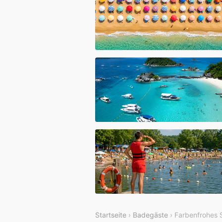
Startseite
›
Badegäste
› Farbenfrohes 