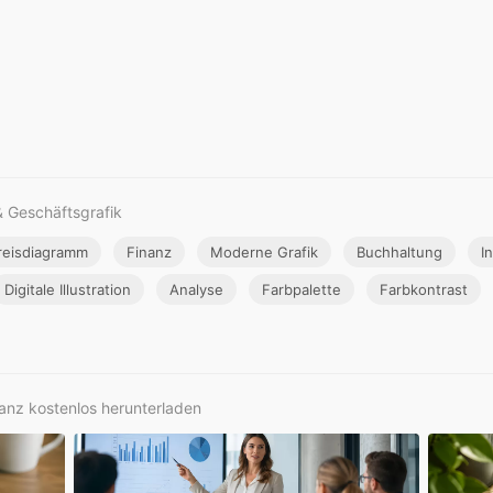
& Geschäftsgrafik
reisdiagramm
Finanz
Moderne Grafik
Buchhaltung
I
Digitale Illustration
Analyse
Farbpalette
Farbkontrast
nanz kostenlos herunterladen