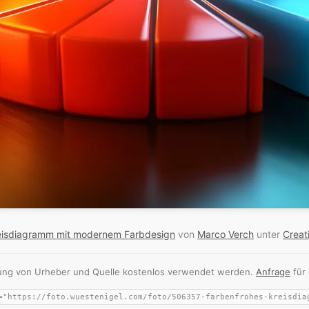
eisdiagramm mit modernem Farbdesign
von
Marco Verch
unter
Creat
nnung von Urheber und Quelle kostenlos verwendet werden.
Anfrage
für