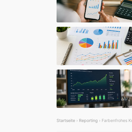
Startseite
›
Reporting
› Farbenfrohes 