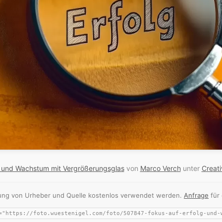
g und Wachstum mit Vergrößerungsglas
von
Marco Verch
unter
Creat
nnung von Urheber und Quelle kostenlos verwendet werden.
Anfrage
für