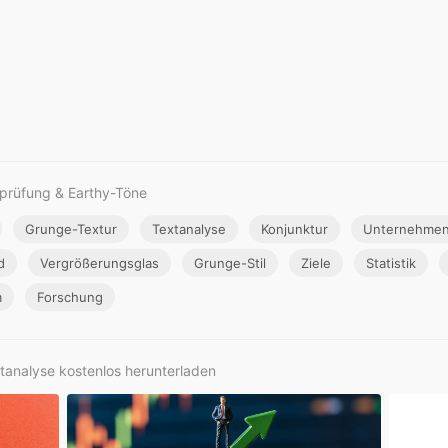
prüfung & Earthy-Töne
Grunge-Textur
Textanalyse
Konjunktur
Unternehmen
d
Vergrößerungsglas
Grunge-Stil
Ziele
Statistik
m
Forschung
xtanalyse kostenlos herunterladen