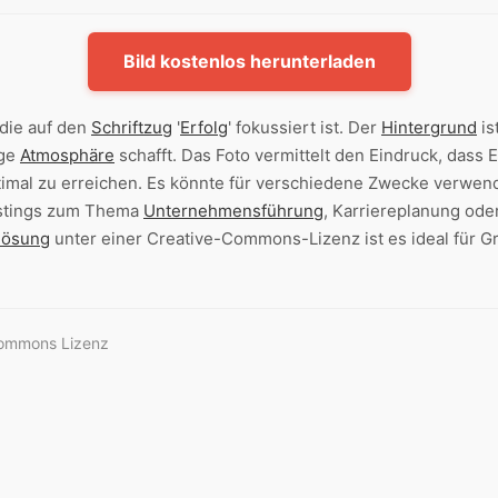
Bild kostenlos herunterladen
 die auf den
Schriftzug
'
Erfolg
' fokussiert ist. Der
Hintergrund
is
ige
Atmosphäre
schafft. Das Foto vermittelt den Eindruck, dass 
timal zu erreichen. Es könnte für verschiedene Zwecke verwend
ostings zum Thema
Unternehmensführung
, Karriereplanung ode
lösung
unter einer Creative-Commons-Lizenz ist es ideal für G
Commons Lizenz