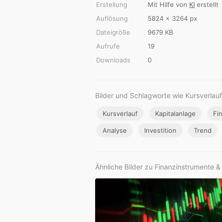
Erstellung
Mit Hilfe von
KI
erstellt
Auflösung
5824 × 3264 px
Dateigröße
9679 KB
Aufrufe
19
Downloads
0
Bilder und Schlagworte wie Kursverlauf
Kursverlauf
Kapitalanlage
Fi
Analyse
Investition
Trend
Ähnliche Bilder zu Finanzinstrumente &