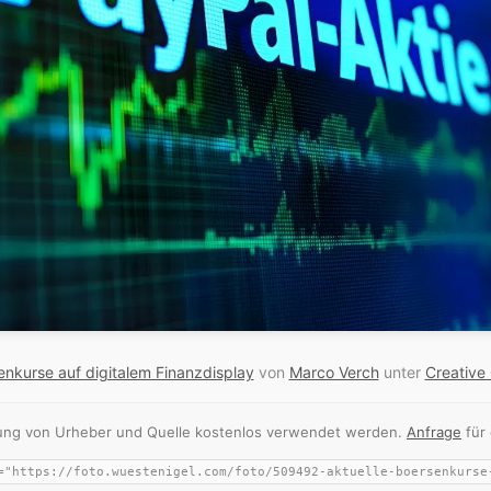
enkurse auf digitalem Finanzdisplay
von
Marco Verch
unter
Creative
nnung von Urheber und Quelle kostenlos verwendet werden.
Anfrage
für