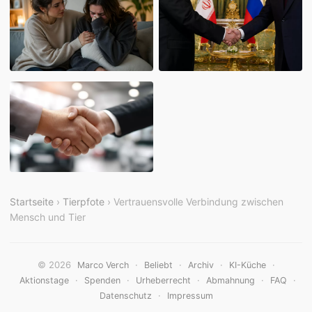
Startseite
›
Tierpfote
› Vertrauensvolle Verbindung zwischen
Mensch und Tier
© 2026
·
·
·
·
Marco Verch
Beliebt
Archiv
KI-Küche
·
·
·
·
·
Aktionstage
Spenden
Urheberrecht
Abmahnung
FAQ
·
Datenschutz
Impressum