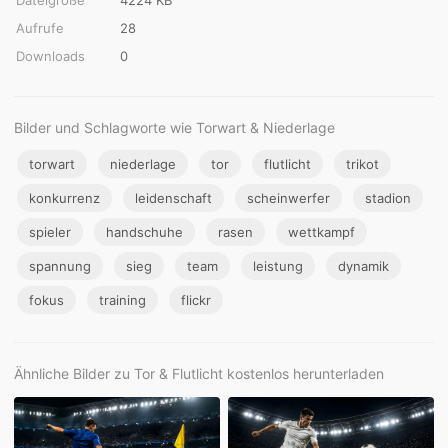
Aufrufe
28
Downloads
0
Bilder und Schlagworte wie Torwart & Niederlage
torwart
niederlage
tor
flutlicht
trikot
konkurrenz
leidenschaft
scheinwerfer
stadion
spieler
handschuhe
rasen
wettkampf
spannung
sieg
team
leistung
dynamik
fokus
training
flickr
Ähnliche Bilder zu Tor & Flutlicht kostenlos herunterladen