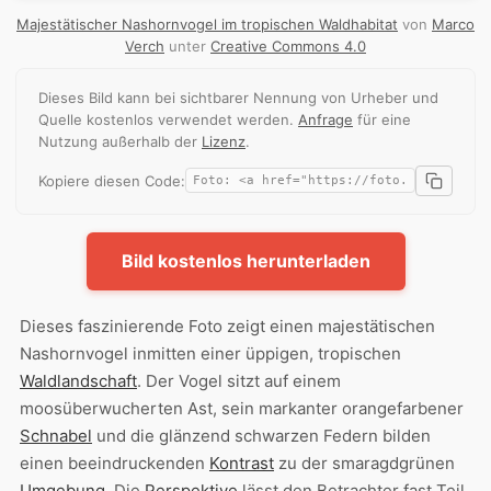
Majestätischer Nashornvogel im tropischen Waldhabitat
von
Marco
Verch
unter
Creative Commons 4.0
Dieses Bild kann bei sichtbarer Nennung von Urheber und
Quelle kostenlos verwendet werden.
Anfrage
für eine
Nutzung außerhalb der
Lizenz
.
Kopiere diesen Code:
Bild kostenlos herunterladen
Dieses faszinierende Foto zeigt einen majestätischen
Nashornvogel inmitten einer üppigen, tropischen
Waldlandschaft
. Der Vogel sitzt auf einem
moosüberwucherten Ast, sein markanter orangefarbener
Schnabel
und die glänzend schwarzen Federn bilden
einen beeindruckenden
Kontrast
zu der smaragdgrünen
Umgebung
. Die
Perspektive
lässt den Betrachter fast Teil