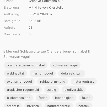
Lizenz
Creative Commons 4.0
Erstellung
Mit Hilfe von
KI
erstellt
Auflösung
3072 × 2048 px
Dateigröße
3598 KB
Aufrufe
21
Downloads
0
Bilder und Schlagworte wie Orangefarbener schnabel &
Schwarzer vogel
orangefarbener schnabel
schwarzer vogel
waldhabitat
nashornvogel
detailreichtum
exotischer vogel
ruhige stimmung
naturkontrast
tropischer regenwald
zweig
biodiversität
bildkomposition
feder
lebendigkeit
fauna
ästhetik
idyllisch
naturfotografie
botanik