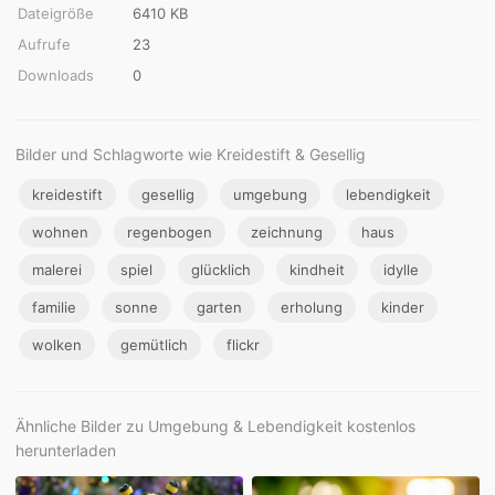
Dateigröße
6410 KB
Aufrufe
23
Downloads
0
Bilder und Schlagworte wie Kreidestift & Gesellig
kreidestift
gesellig
umgebung
lebendigkeit
wohnen
regenbogen
zeichnung
haus
malerei
spiel
glücklich
kindheit
idylle
familie
sonne
garten
erholung
kinder
wolken
gemütlich
flickr
Ähnliche Bilder zu Umgebung & Lebendigkeit kostenlos
herunterladen