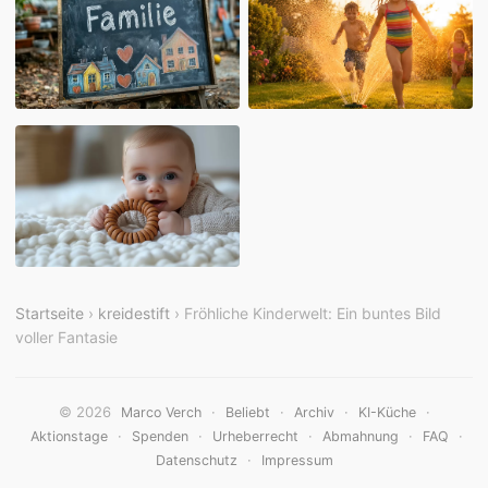
Startseite
›
kreidestift
› Fröhliche Kinderwelt: Ein buntes Bild
voller Fantasie
© 2026
·
·
·
·
Marco Verch
Beliebt
Archiv
KI-Küche
·
·
·
·
·
Aktionstage
Spenden
Urheberrecht
Abmahnung
FAQ
·
Datenschutz
Impressum