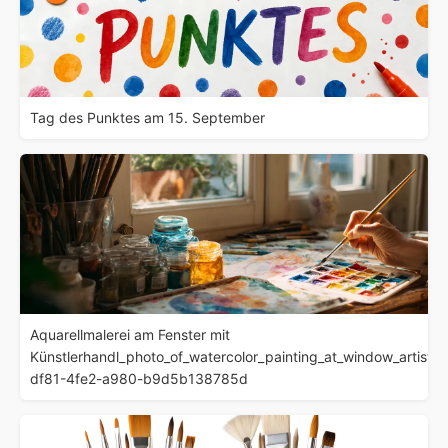
Tag des Punktes am 15. September
Aquarellmalerei am Fenster mit
Künstlerhandl_photo_of_watercolor_painting_at_window_artist
df81-4fe2-a980-b9d5b138785d