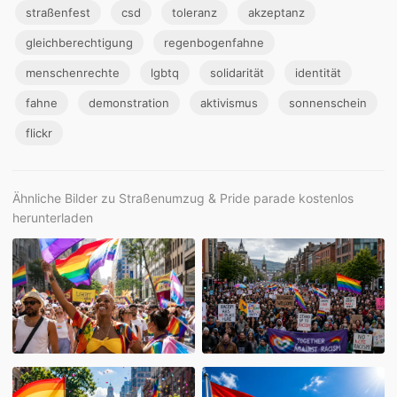
straßenfest
csd
toleranz
akzeptanz
gleichberechtigung
regenbogenfahne
menschenrechte
lgbtq
solidarität
identität
fahne
demonstration
aktivismus
sonnenschein
flickr
Ähnliche Bilder zu Straßenumzug & Pride parade kostenlos
herunterladen