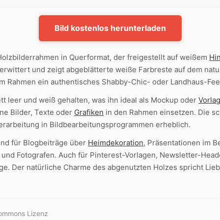
Bild kostenlos herunterladen
 Holzbilderrahmen in Querformat, der freigestellt auf weißem
Hi
erwittert und zeigt abgeblätterte weiße Farbreste auf dem na
 dem Rahmen ein authentisches Shabby-Chic- oder Landhaus-Fee
t leer und weiß gehalten, was ihn ideal als Mockup oder
Vorla
ne Bilder, Texte oder
Grafiken
in den Rahmen einsetzen. Die sc
verarbeitung in Bildbearbeitungsprogrammen erheblich.
nd für Blogbeiträge über
Heimdekoration
, Präsentationen im B
 und Fotografen. Auch für Pinterest-Vorlagen, Newsletter-Hea
lage. Der natürliche Charme des abgenutzten Holzes spricht Li
Commons Lizenz