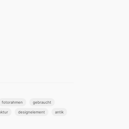
fotorahmen
gebraucht
uktur
designelement
antik