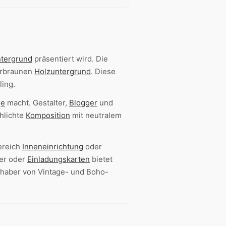
ntergrund
präsentiert wird. Die
turbraunen
Holzuntergrund
. Diese
ling.
ge
macht. Gestalter,
Blogger
und
hlichte
Komposition
mit neutralem
ereich
Inneneinrichtung
oder
der oder
Einladungskarten
bietet
ebhaber von Vintage- und Boho-