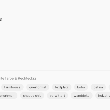
rte farbe & Rechteckig
farmhouse
querformat
textplatz
boho
patina
derrahmen
shabby chic
verwittert
wanddeko
holzstr