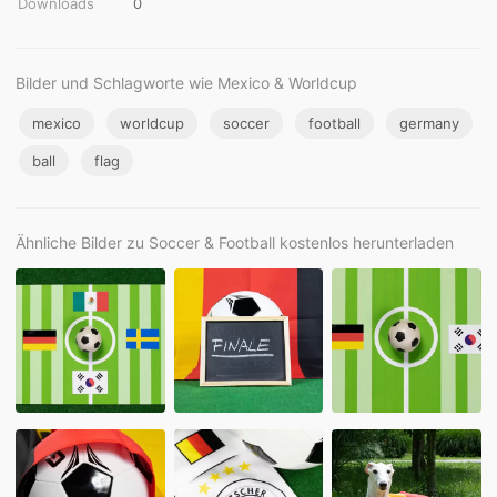
Downloads
0
Bilder und Schlagworte wie Mexico & Worldcup
mexico
worldcup
soccer
football
germany
ball
flag
Ähnliche Bilder zu Soccer & Football kostenlos herunterladen