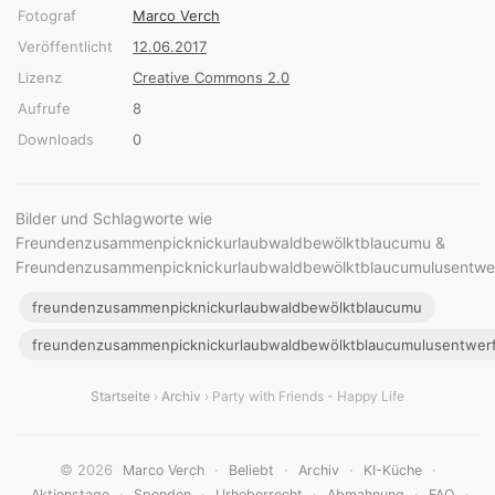
Fotograf
Marco Verch
Veröffentlicht
12.06.2017
Lizenz
Creative Commons 2.0
Aufrufe
8
Downloads
0
Bilder und Schlagworte wie
Freundenzusammenpicknickurlaubwaldbewölktblaucumu &
Freundenzusammenpicknickurlaubwaldbewölktblaucumulusentwerfen
freundenzusammenpicknickurlaubwaldbewölktblaucumu
freundenzusammenpicknickurlaubwaldbewölktblaucumulusentwerfen
Startseite
›
Archiv
› Party with Friends - Happy Life
© 2026
·
·
·
·
Marco Verch
Beliebt
Archiv
KI-Küche
·
·
·
·
·
Aktionstage
Spenden
Urheberrecht
Abmahnung
FAQ