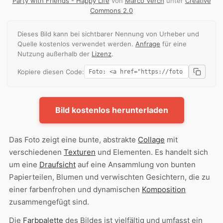
Party with Friends - Happy Life
von
Marco Verch
unter
Creative
Commons 2.0
Dieses Bild kann bei sichtbarer Nennung von Urheber und
Quelle kostenlos verwendet werden.
Anfrage
für eine
Nutzung außerhalb der
Lizenz
.
Kopiere diesen Code:
Bild kostenlos herunterladen
Das Foto zeigt eine bunte, abstrakte
Collage
mit
verschiedenen
Texturen
und Elementen. Es handelt sich
um eine
Draufsicht
auf eine Ansammlung von bunten
Papierteilen, Blumen und verwischten Gesichtern, die zu
einer farbenfrohen und dynamischen
Komposition
zusammengefügt sind.
Die
Farbpalette
des Bildes ist vielfältig und umfasst ein