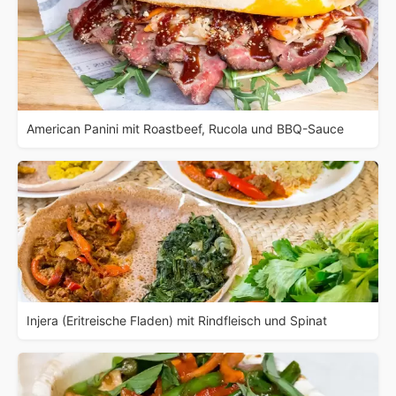
American Panini mit Roastbeef, Rucola und BBQ-Sauce
Injera (Eritreische Fladen) mit Rindfleisch und Spinat