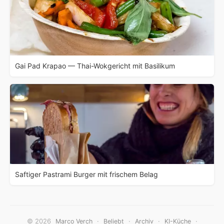
Gai Pad Krapao — Thai-Wokgericht mit Basilikum
Saftiger Pastrami Burger mit frischem Belag
© 2026
·
·
·
·
Marco Verch
Beliebt
Archiv
KI-Küche