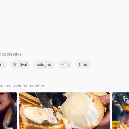
Foodfestival
rn
festival
cologne
Köln
food
 kostenlos herunterladen