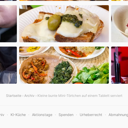
Startseite
›
Archiv
› Kleine bunte Mini-Törtchen auf einem Tablett serviert
·
·
·
·
·
hiv
KI-Küche
Aktionstage
Spenden
Urheberrecht
Abmahnun