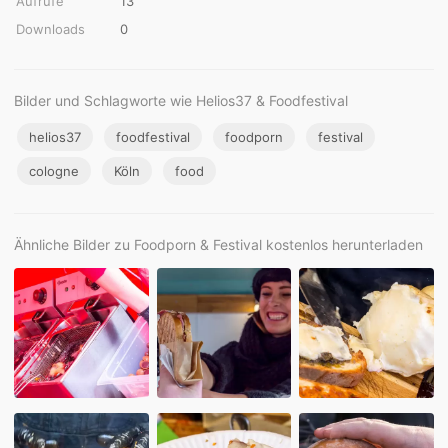
Aufrufe
13
Downloads
0
Bilder und Schlagworte wie Helios37 & Foodfestival
helios37
foodfestival
foodporn
festival
cologne
Köln
food
Ähnliche Bilder zu Foodporn & Festival kostenlos herunterladen