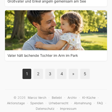
Großvater und Enkel angeln gemeinsam am See
Vater hält lachende Tochter im Arm im Park
1
2
3
4
»
5
© 2026
·
·
·
·
Marco Verch
Beliebt
Archiv
KI-Küche
·
·
·
·
·
Aktionstage
Spenden
Urheberrecht
Abmahnung
FAQ
·
Datenschutz
Impressum