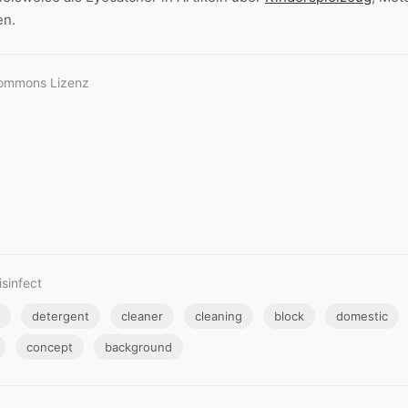
en.
Commons Lizenz
sinfect
detergent
cleaner
cleaning
block
domestic
concept
background