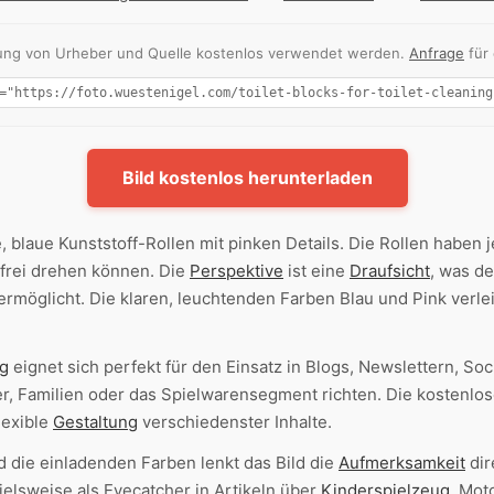
nnung von Urheber und Quelle kostenlos verwendet werden.
Anfrage
für
Bild kostenlos herunterladen
, blaue Kunststoff-Rollen mit pinken Details. Die Rollen haben j
 frei drehen können. Die
Perspektive
ist eine
Draufsicht
, was de
ermöglicht. Die klaren, leuchtenden Farben Blau und Pink verl
g
eignet sich perfekt für den Einsatz in Blogs, Newslettern, S
er, Familien oder das Spielwarensegment richten. Die kostenlo
lexible
Gestaltung
verschiedenster Inhalte.
 die einladenden Farben lenkt das Bild die
Aufmerksamkeit
dir
ielsweise als Eyecatcher in Artikeln über
Kinderspielzeug
, Mot