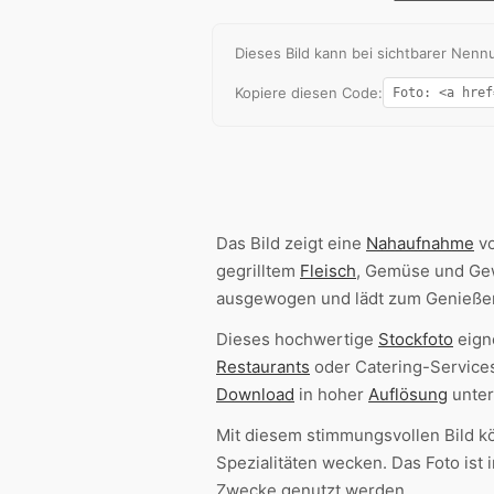
Dieses Bild kann bei sichtbarer Ne
Kopiere diesen Code:
Das Bild zeigt eine
Nahaufnahme
vo
gegrilltem
Fleisch
, Gemüse und Gew
ausgewogen und lädt zum Genießen
Dieses hochwertige
Stockfoto
eigne
Restaurants
oder Catering-Services
Download
in hoher
Auflösung
unter
Mit diesem stimmungsvollen Bild k
Spezialitäten wecken. Das Foto ist
Zwecke genutzt werden.