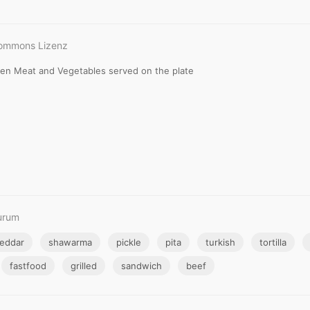
Commons Lizenz
icken Meat and Vegetables served on the plate
urum
eddar
shawarma
pickle
pita
turkish
tortilla
fastfood
grilled
sandwich
beef