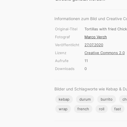
Informationen zum Bild und Creative 
Original-Titel
Tortillas with fried Ch
Fotograf
Marco Verch
Veröffentlicht
27.07.2020
Lizenz
Creative Commons 2.0
Aufrufe
11
Downloads
0
Bilder und Schlagworte wie Kebap & D
kebap
durum
burrito
ch
wrap
french
roll
fast