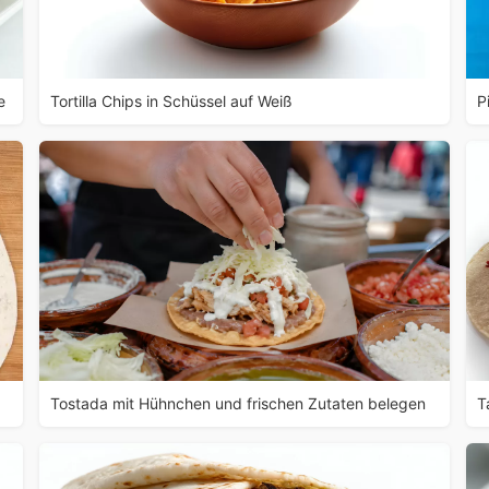
e
Tortilla Chips in Schüssel auf Weiß
P
Tostada mit Hühnchen und frischen Zutaten belegen
T