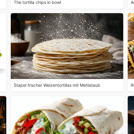
The tortilla chips in bowl
A
Stapel frischer Weizentortillas mit Mehlstaub
R