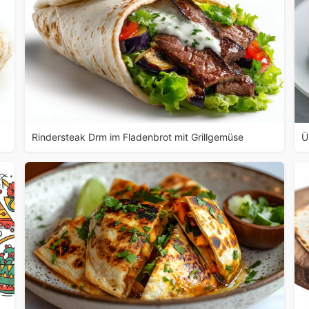
Rindersteak Drm im Fladenbrot mit Grillgemüse
Ü