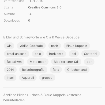
Veröffentlicht
11.01.2016
Lizenz
Creative Commons 2.0
Aufrufe
14
Downloads
0
Bilder und Schlagworte wie Oia & Weiße Gebäude
Oia
Weiße Gebäude
nach
Blaue Kuppeln
brasilianische
belo
horizonte
bei
Santorini
fusballwm
Mittelmeer
Mediterraner Stil
der
2014
Reisefotografie
fans
Griechenland
Insel
Aquarell
gruppe
Ähnliche Bilder zu Nach & Blaue Kuppeln kostenlos
herunterladen