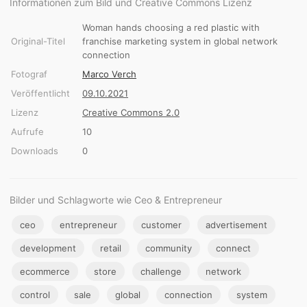
Informationen zum Bild und Creative Commons Lizenz
Woman hands choosing a red plastic with
Original-Titel
franchise marketing system in global network
connection
Fotograf
Marco Verch
Veröffentlicht
09.10.2021
Lizenz
Creative Commons 2.0
Aufrufe
10
Downloads
0
Bilder und Schlagworte wie Ceo & Entrepreneur
ceo
entrepreneur
customer
advertisement
development
retail
community
connect
ecommerce
store
challenge
network
control
sale
global
connection
system