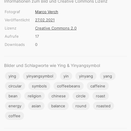
Informationen zum Bild und Creative Commons Lizenz
Fotograf
Marco Verch
Veröffentlicht
27.02.2021
Lizenz
Creative Commons 2.0
Aufrufe
17
Downloads
0
Bilder und Schlagworte wie Ying & Yinyangsymbol
ying
yinyangsymbol
yin
yinyang
yang
circular
symbols
coffeebeans
caffeine
bean
religion
chinese
circle
roast
energy
asian
balance
round
roasted
coffee