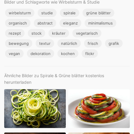
Bilder und Schlagworte wie Wirbelsturm & Studie
wirbelsturm
studie
spirale
grüne blätter
organisch
abstract
eleganz
minimalismus
rezept
stock
kräuter
vegetarisch
bewegung
textur
natürlich
frisch
grafik
vegan
dekoration
kochen
flickr
Ähnliche Bilder zu Spirale & Grüne blätter kostenlos
herunterladen