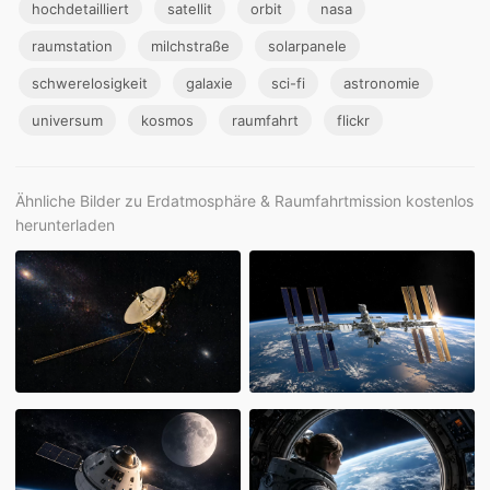
hochdetailliert
satellit
orbit
nasa
raumstation
milchstraße
solarpanele
schwerelosigkeit
galaxie
sci-fi
astronomie
universum
kosmos
raumfahrt
flickr
Ähnliche Bilder zu Erdatmosphäre & Raumfahrtmission kostenlos
herunterladen