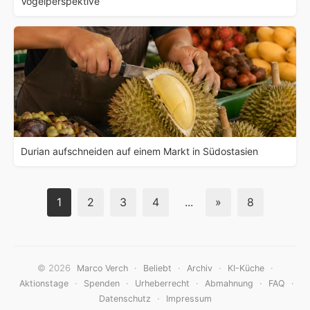
Vogelperspektive
Durian aufschneiden auf einem Markt in Südostasien
1
2
3
4
...
»
8
© 2026
·
·
·
·
Marco Verch
Beliebt
Archiv
KI-Küche
·
·
·
·
·
Aktionstage
Spenden
Urheberrecht
Abmahnung
FAQ
·
Datenschutz
Impressum