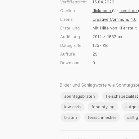
Veröffentlicht
15.04.2026
Quellen
flickr.com
·
ccnull.de
Lizenz
Creative Commons 4.0
Erstellung
Mit Hilfe von
KI
erstellt
Auflösung
2912 × 1632 px
Dateigröße
1257 KB
Aufrufe
29
Downloads
0
Bilder und Schlagworte wie Sonntagsbra
sonntagsbraten
fleischspezialität
low carb
food styling
aufges
braten
feinschmecker
saftig