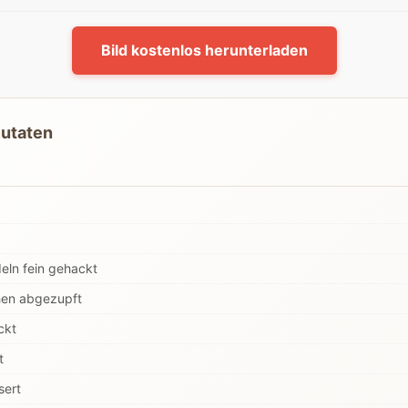
Bild kostenlos herunterladen
Zutaten
eln fein gehackt
chen abgezupft
ckt
t
sert