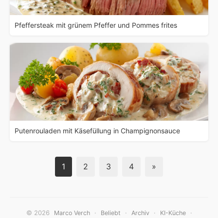
Pfeffersteak mit grünem Pfeffer und Pommes frites
Putenrouladen mit Käsefüllung in Champignonsauce
1
2
3
4
»
© 2026
·
·
·
·
Marco Verch
Beliebt
Archiv
KI-Küche